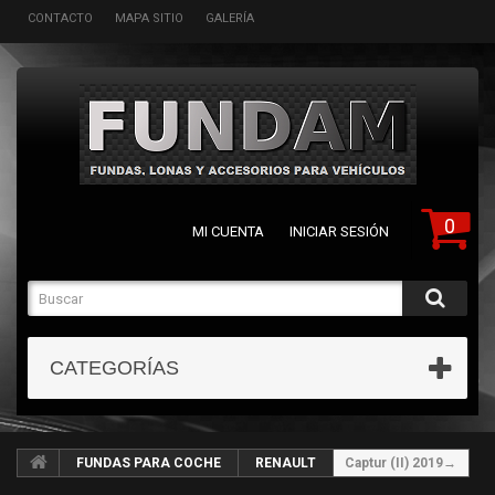
CONTACTO
MAPA SITIO
GALERÍA
0
MI CUENTA
INICIAR SESIÓN
CATEGORÍAS
FUNDAS PARA COCHE
RENAULT
Captur (II) 2019→