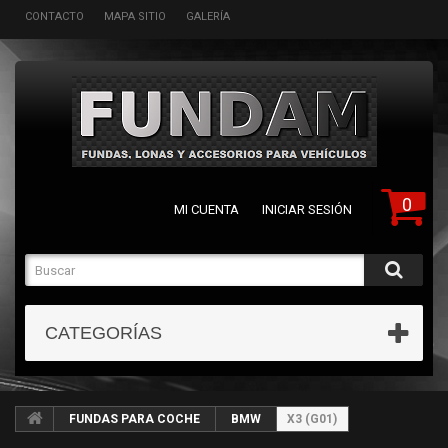
CONTACTO
MAPA SITIO
GALERÍA
0
MI CUENTA
INICIAR SESIÓN
CATEGORÍAS
FUNDAS PARA COCHE
BMW
X3 (G01)