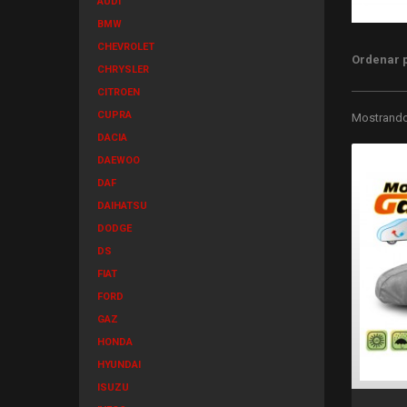
AUDI
BMW
CHEVROLET
Ordenar 
CHRYSLER
CITROEN
CUPRA
Mostrando 
DACIA
DAEWOO
DAF
DAIHATSU
DODGE
DS
FIAT
FORD
GAZ
HONDA
HYUNDAI
ISUZU