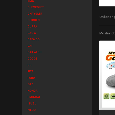
BMW
CHEVROLET
CHRYSLER
Ordenar 
CITROEN
CUPRA
DACIA
Mostrando 
DAEWOO
DAF
DAIHATSU
DODGE
DS
FIAT
FORD
GAZ
HONDA
HYUNDAI
ISUZU
IVECO