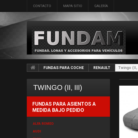
CONTACTO
MAPA SITIO
GALERÍA
FUNDAS PARA COCHE
RENAULT
Twingo (II, 
TWINGO (II, III)
FUNDAS PARA ASIENTOS A
MEDIDA BAJO PEDIDO
ALFA ROMEO
AUDI