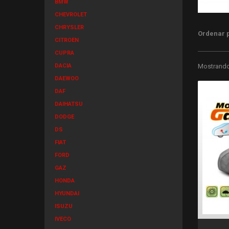
BMW
CHEVROLET
CHRYSLER
Ordenar 
CITROEN
CUPRA
DACIA
Mostrando 
DAEWOO
DAF
DAIHATSU
DODGE
DS
FIAT
FORD
GAZ
HONDA
HYUNDAI
ISUZU
IVECO