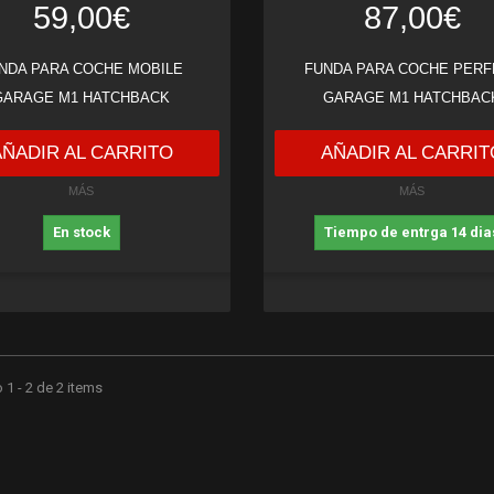
59,00€
87,00€
NDA PARA COCHE MOBILE
FUNDA PARA COCHE PERF
GARAGE M1 HATCHBACK
GARAGE M1 HATCHBAC
AÑADIR AL CARRITO
AÑADIR AL CARRIT
MÁS
MÁS
En stock
Tiempo de entrga 14 dia
1 - 2 de 2 items