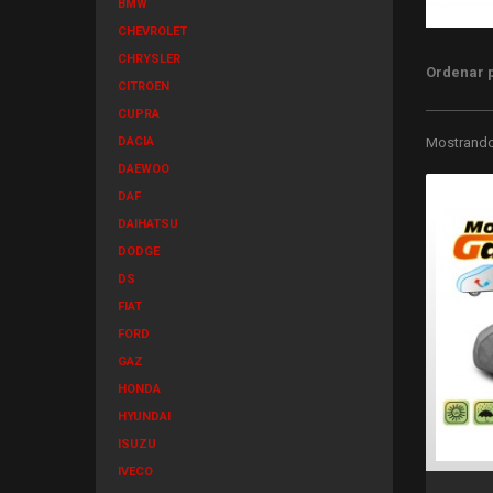
BMW
CHEVROLET
CHRYSLER
Ordenar 
CITROEN
CUPRA
DACIA
Mostrando 
DAEWOO
DAF
DAIHATSU
DODGE
DS
FIAT
FORD
GAZ
HONDA
HYUNDAI
ISUZU
IVECO