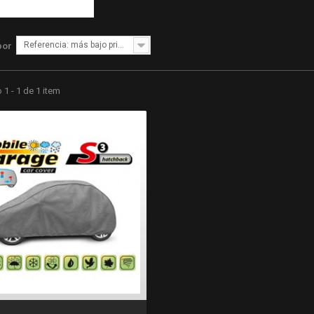
Referencia: más bajo primero
por
1 - 1 de 1 item