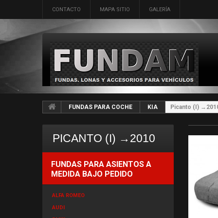
CONTACTO
MAPA SITIO
GALERÍA
FUNDAS PARA COCHE
KIA
Picanto (I) →201
PICANTO (I) →2010
FUNDAS PARA ASIENTOS A
MEDIDA BAJO PEDIDO
ALFA ROMEO
AUDI