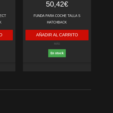
50,42€
ECT
FUNDA PARA COCHE TALLA S
K
HATCHBACK
O
AÑADIR AL CARRITO
MÁS
En stock