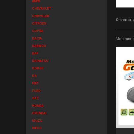
BMW
CHEVROLET
CHRYSLER
Ordenar 
CITROEN
CUPRA
DACIA
Mostrando 
DAEWOO
DAF
DAIHATSU
DODGE
DS
FIAT
FORD
GAZ
HONDA
HYUNDAI
ISUZU
IVECO