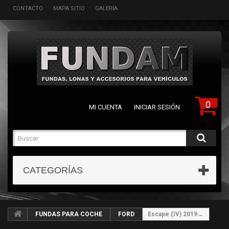
CONTACTO
MAPA SITIO
GALERÍA
0
MI CUENTA
INICIAR SESIÓN
CATEGORÍAS
FUNDAS PARA COCHE
FORD
Escape (IV) 2019→