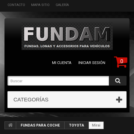
CONTACTO
MAPA SITIO
GALERÍA
0
MI CUENTA
INICIAR SESIÓN
CATEGORÍAS
FUNDAS PARA COCHE
TOYOTA
Mirai