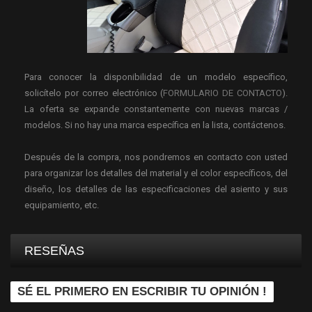
Para conocer la disponibilidad de un modelo específico,
solicítelo por correo electrónico (
FORMULARIO DE CONTACTO
).
La oferta se expande constantemente con nuevas marcas /
modelos. Si no hay una marca específica en la lista, contáctenos.
Después de la compra, nos pondremos en contacto con usted
para organizar los detalles del material y el color específicos, del
diseño, los detalles de las especificaciones del asiento y sus
equipamiento, etc.
RESEÑAS
SÉ EL PRIMERO EN ESCRIBIR TU OPINIÓN !