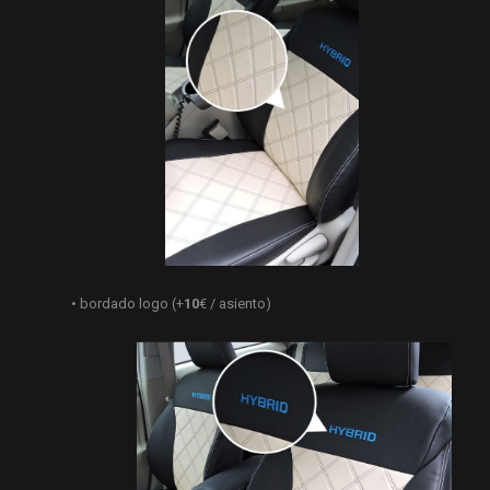
• bordado logo (+
10
€ / asiento)