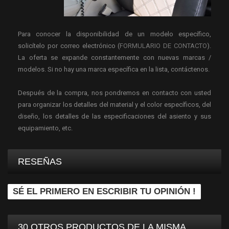
Para conocer la disponibilidad de un modelo específico,
solicítelo por correo electrónico (
FORMULARIO DE CONTACTO
).
La oferta se expande constantemente con nuevas marcas /
modelos. Si no hay una marca específica en la lista, contáctenos.
Después de la compra, nos pondremos en contacto con usted
para organizar los detalles del material y el color específicos, del
diseño, los detalles de las especificaciones del asiento y sus
equipamiento, etc.
RESEÑAS
SÉ EL PRIMERO EN ESCRIBIR TU OPINIÓN !
30 OTROS PRODUCTOS DE LA MISMA