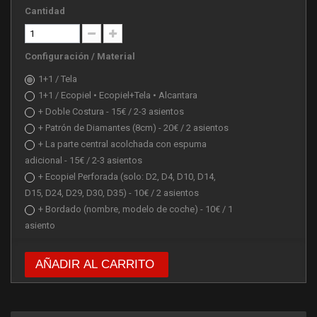
Cantidad
Configuración / Material
1+1 / Tela
1+1 / Ecopiel • Ecopiel+Tela • Alcantara
+ Doble Costura - 15€ / 2-3 asientos
+ Patrón de Diamantes (8cm) - 20€ / 2 asientos
+ La parte central acolchada con espuma
adicional - 15€ / 2-3 asientos
+ Ecopiel Perforada (solo: D2, D4, D10, D14,
D15, D24, D29, D30, D35) - 10€ / 2 asientos
+ Bordado (nombre, modelo de coche) - 10€ / 1
asiento
AÑADIR AL CARRITO